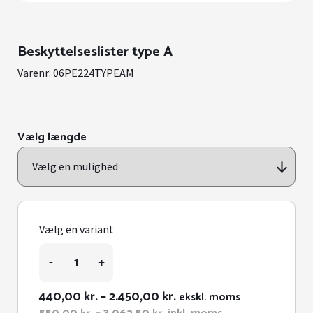
Beskyttelseslister type A
Varenr:
06PE224TYPEAM
Vælg længde
Vælg en variant
Beskyttelseslister
-
+
type
A
antal
Prisinterval:
440,00
kr.
–
2.450,00
kr.
ekskl. moms
440,00 kr.
Prisinterval: