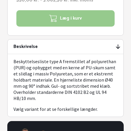
550,00
kr.
–
3.062,50
kr.
inkl. moms
550,00 kr.
til
til
2.450,00 kr.
3.062,50 kr.
Læg i kurv
Beskrivelse
Beskyttelsesliste type A fremstillet af polyurethan
(PUR) og opbygget med en kerne af PU-skum samt
et slidlag i massiv Polyuretan, som er et ekstremt
holdbart materiale. En hjørneliste dimension Ø40
mm og 90° indhak. Gul- og sortstribet med klæb.
Overholder standarderne DIN 4102 B2 og UL 94
HB/10 mm.
Vælg variant for at se forskellige længder.