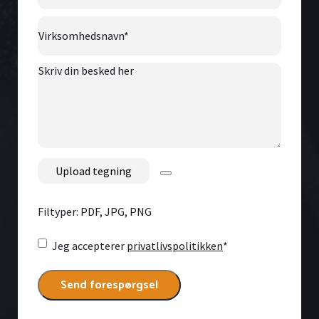
Virksomhedsnavn
*
Skriv
din
besked
her
File
Filtyper: PDF, JPG, PNG
Consent
*
Jeg accepterer
privatlivspolitikken
*