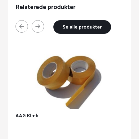
Relaterede produkter
Se alle produkter
AAG Klæb
B
D
va