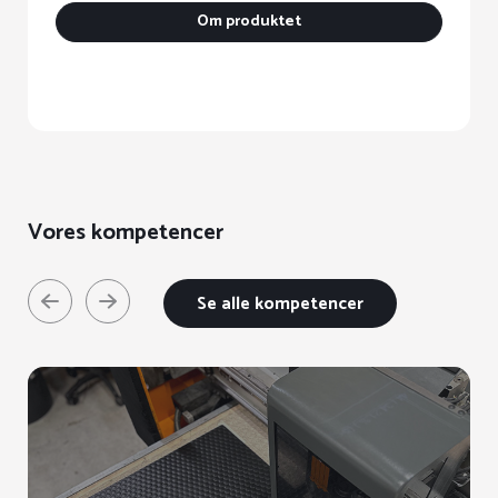
h
Om produktet
fl
va
M
k
v
p
va
Vores kompetencer
Se alle kompetencer