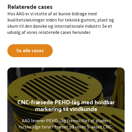
Relaterede cases
Hos AAG er vi stolte af at kunne bidrage med
kvalitetsløsninger inden for teknisk gummi, plast og
skum til den danske og internationale industri. Se et
udvalg af vores relaterede cases herunder.
Se alle cases
CNC-fræsede PEHD-låg med holdbar
markering til vindkunde
AAG leverer PEHD-låg fremstillet af plader i
forskellige farver fræset på vores 5-akset CNC-