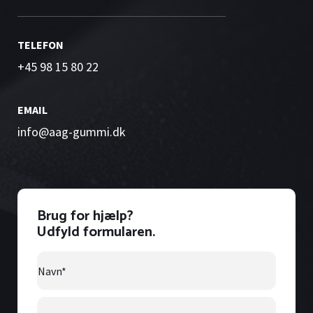
TELEFON
+45 98 15 80 22
EMAIL
info@aag-gummi.dk
Brug for hjælp?
Udfyld formularen.
Navn
*
Email
*