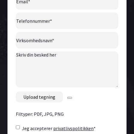
Telefonnummer
*
Virksomhedsnavn
*
Skriv
din
besked
her
File
Filtyper: PDF, JPG, PNG
Consent
*
Jeg accepterer
privatlivspolitikken
*