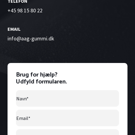
TELEFON
+45 98 15 80 22
EMAIL
info@aag-gummi.dk
Brug for hjælp?
Udfyld formularen.
Navn
*
Email
*
Telefonnummer
*