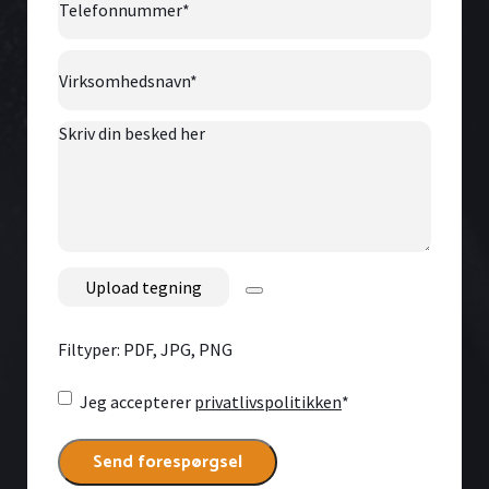
Virksomhedsnavn
*
Skriv
din
besked
her
File
Filtyper: PDF, JPG, PNG
Consent
*
Jeg accepterer
privatlivspolitikken
*