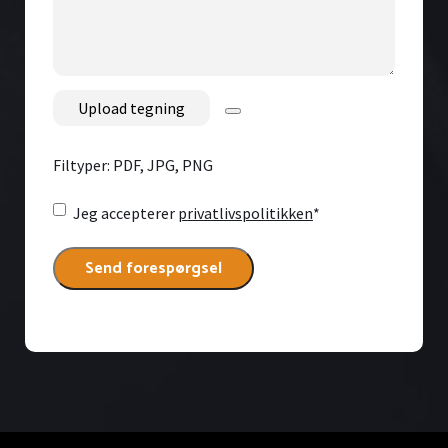
besked
her
File
Filtyper: PDF, JPG, PNG
Consent
*
Jeg accepterer
privatlivspolitikken
*