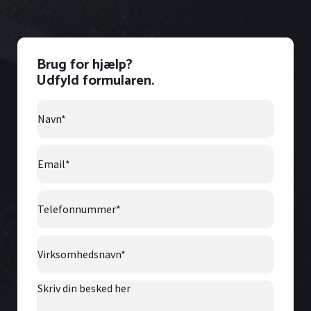
Brug for hjælp?
Udfyld formularen.
Navn
*
Email
*
Telefonnummer
*
Virksomhedsnavn
*
Skriv
din