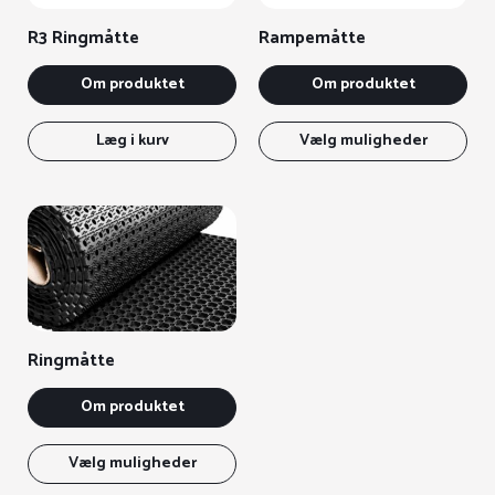
varesiden
R3 Ringmåtte
Rampemåtte
Om produktet
Om produktet
Det
var
Læg i kurv
Vælg muligheder
har
fle
vari
Mul
kan
væl
på
var
Ringmåtte
Om produktet
Dette
vare
Vælg muligheder
har