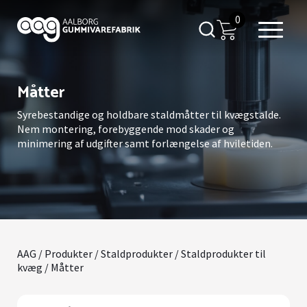
0
Måtter
Syrebestandige og holdbare staldmåtter til kvægstalde.
Nem montering, forebyggende mod skader og
minimering af udgifter samt forlængelse af hviletiden.
AAG
/
Produkter
/
Staldprodukter
/
Staldprodukter til
kvæg
/ Måtter