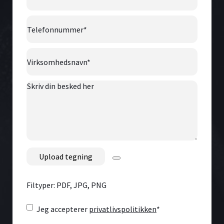
Telefonnummer
*
Virksomhedsnavn
*
Skriv
din
besked
her
File
Filtyper: PDF, JPG, PNG
Consent
*
Jeg accepterer
privatlivspolitikken
*