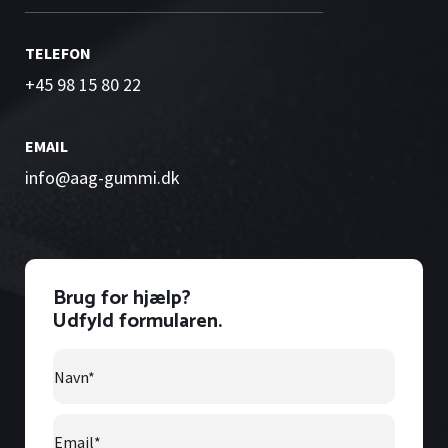
TELEFON
+45 98 15 80 22
EMAIL
info@aag-gummi.dk
Brug for hjælp?
Udfyld formularen.
Navn
*
Email
*