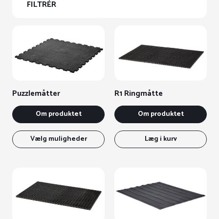
FILTRÉR
Puzzlemåtter
R1 Ringmåtte
Om produktet
Om produktet
Dette
vare
Vælg muligheder
Læg i kurv
har
flere
varianter.
Mulighederne
kan
vælges
på