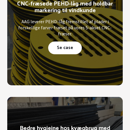
CNC-fræsede PEHD-låg med holdbar
markering til vindkunde
AAG leverer PEHD-låg fremstillet af plader i
forskellige farver fræset på vores 5-akset CNC-
fræser.
Se case
Bedre hygiejne hos kvægbrug med