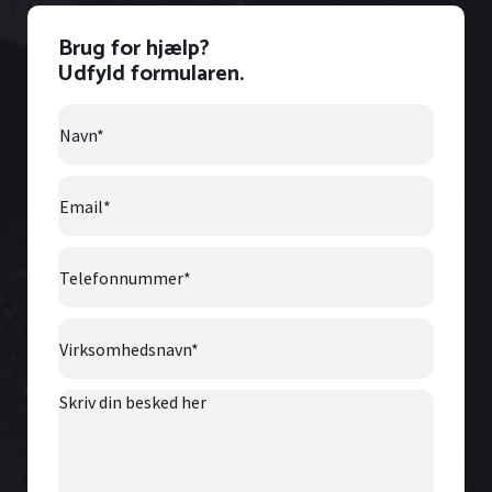
Brug for hjælp?
Udfyld formularen.
Navn
*
Email
*
Telefonnummer
*
Virksomhedsnavn
*
Skriv
din
besked
her