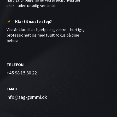
hurtigt tilbage, så du ved præcis, hvad der
sker – uden unødig ventetid.
Klar til næste step?
Vi står klar til at hjælpe dig videre – hurtigt,
professionelt og med fuldt fokus på dine
behov.
TELEFON
+45 98 15 80 22
EMAIL
info@aag-gummi.dk