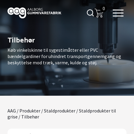
0
Tilbehør
Køb vinkelskinne til sygestimåtter eller PVC
bændelgardiner for uhindret transportgennemgang og
beskyttelse mod træk, varme, kulde og støj.
AAG
/
Produkter
/
Staldprodukter
/
Staldprodukter til
grise
/ Tilbehør