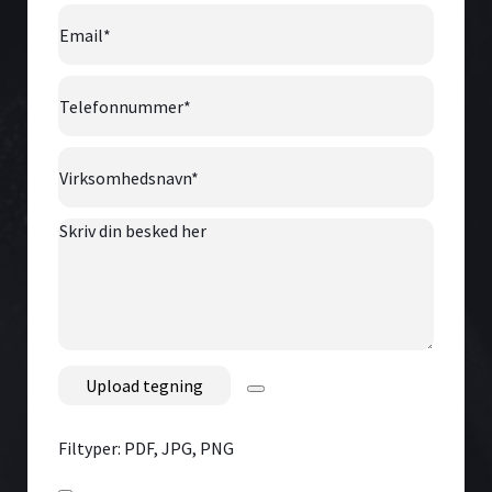
Email
*
Telefonnummer
*
Virksomhedsnavn
*
Skriv
din
besked
her
File
Filtyper: PDF, JPG, PNG