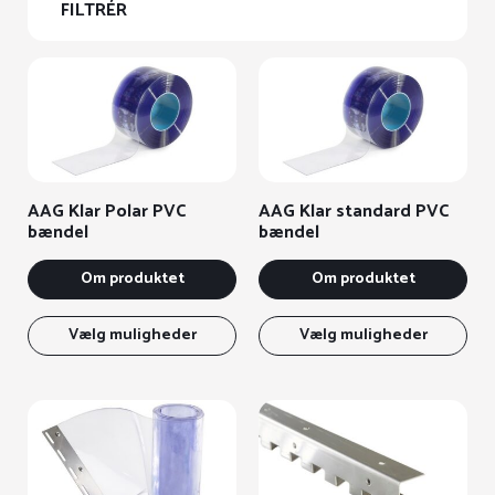
FILTRÉR
AAG Klar Polar PVC
AAG Klar standard PVC
bændel
bændel
Om produktet
Om produktet
Dette
Det
vare
var
Vælg muligheder
Vælg muligheder
har
har
flere
fle
varianter.
vari
Mulighederne
Mul
kan
kan
vælges
væl