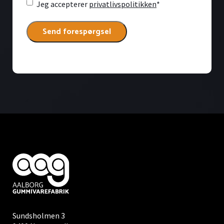
Consent
*
Jeg accepterer
privatlivspolitikken
*
Sundsholmen 3