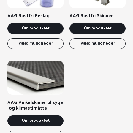
på
på
varesiden
var
AAG Rustfri Beslag
AAG Rustfri Skinner
Om produktet
Om produktet
Dette
Det
vare
var
Vælg muligheder
Vælg muligheder
har
har
flere
fle
varianter.
vari
Mulighederne
Mul
kan
kan
vælges
væl
på
på
varesiden
var
AAG Vinkelskinne til syge
-og klimastimåtte
Om produktet