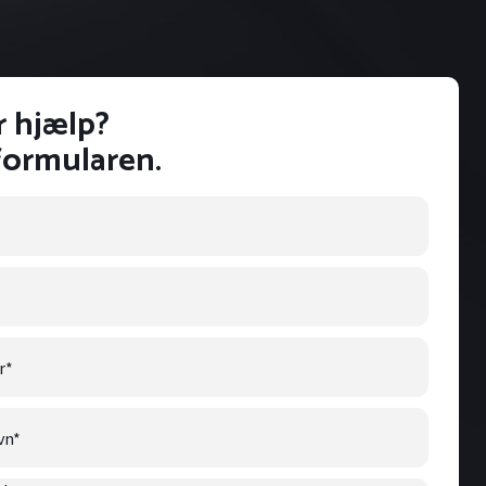
r hjælp?
formularen.
r
*
vn
*