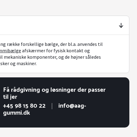
ng række forskellige bælge, der bl.a. anvendes til
mmibælge
afskærmer for fysisk kontakt og
l mekaniske komponenter, og de højner således
sker og maskiner.
Få rådgivning og løsninger der passer
til jer
+45 98 15 80 22
info@aag-
gummi.dk