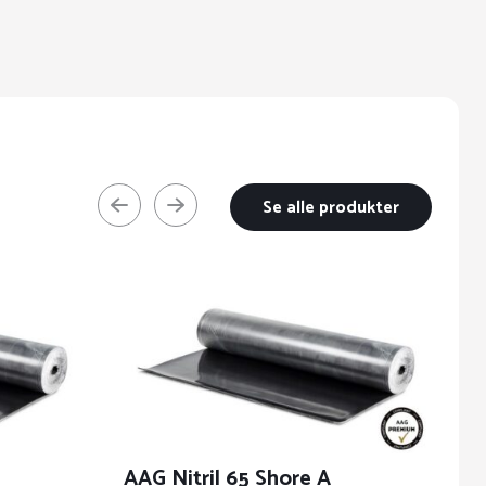
Se alle produkter
AAG Nitril 65 Shore A
A