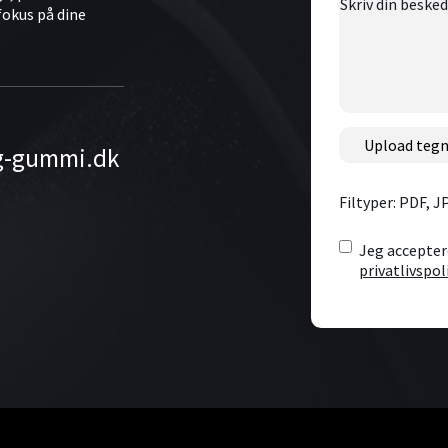
Skriv
fokus på dine
din
besked
her
File
g-gummi.dk
Filtyper: PDF, 
Consent
*
Jeg accepter
privatlivspol