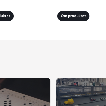
uktet
Om produktet