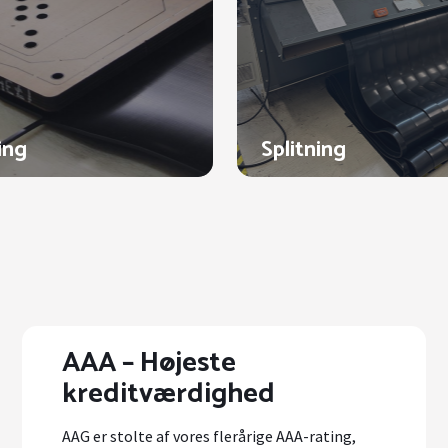
ing
Splitning
AAA – Højeste
kreditværdighed
AAG er stolte af vores flerårige AAA-rating,