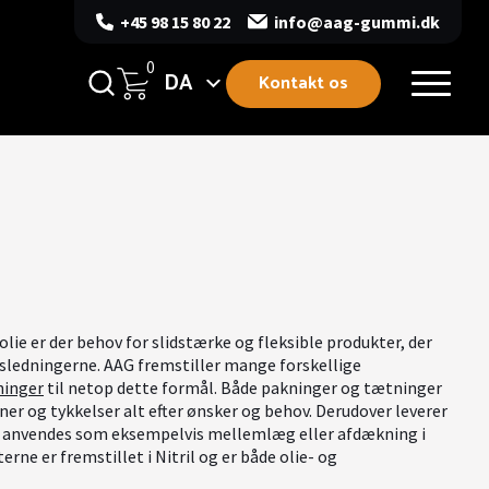
+45 98 15 80 22
info@aag-gummi.dk
0
DA
Kontakt os
olie er der behov for slidstærke og fleksible produkter, der
ørsledningerne. AAG fremstiller mange forskellige
inger
til netop dette formål. Både pakninger og tætninger
ner og tykkelser alt efter ønsker og behov. Derudover leverer
an anvendes som eksempelvis mellemlæg eller afdækning i
e er fremstillet i Nitril og er både olie- og