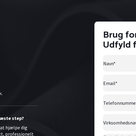
Brug fo
Udfyld 
Navn
*
Email
*
k.
Telefonnumme
Virksomhedsna
 næste step?
l at hjælpe dig
gt, professionelt