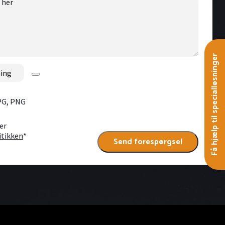
Få hjælp til specialløsninger
JPG, PNG
er
itikken
*