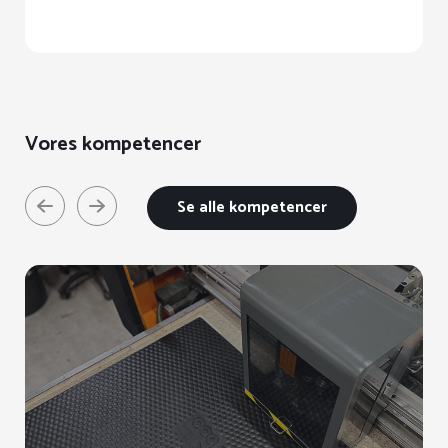
kan
vælges
på
varesiden
Vores kompetencer
Se alle kompetencer