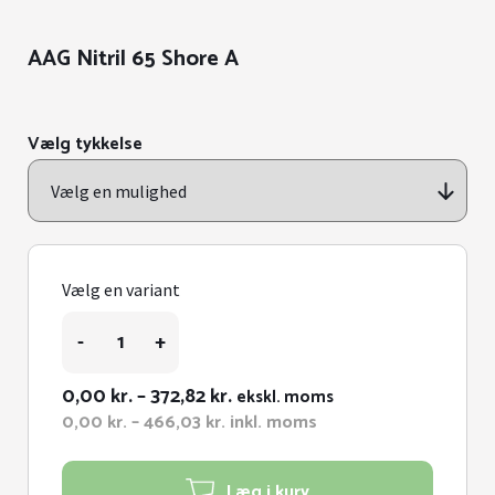
AAG Nitril 65 Shore A
Vælg tykkelse
Vælg en variant
AAG
-
+
Nitril
65
Shore
Prisinterval:
0,00
kr.
–
372,82
kr.
ekskl. moms
A
0,00 kr.
Prisinterval:
0,00
kr.
–
466,03
kr.
inkl. moms
antal
0,00 kr.
til
til
372,82 kr.
466,03 kr.
Læg i kurv