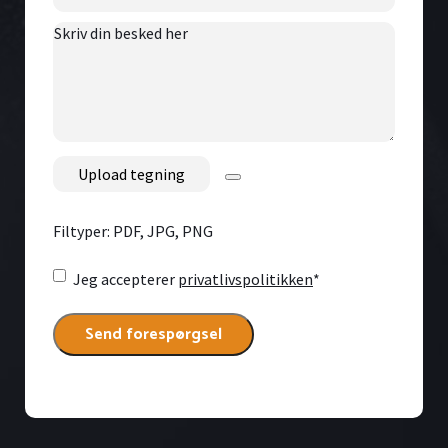
Skriv
din
besked
her
File
Filtyper: PDF, JPG, PNG
Consent
*
Jeg accepterer
privatlivspolitikken
*