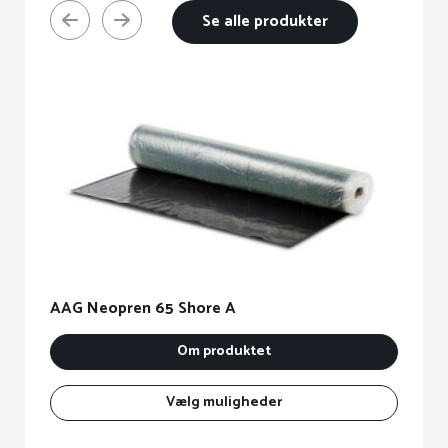
Se alle produkter
A
AAG Neopren 65 Shore A
Dette
Om produktet
vare
har
Vælg muligheder
flere
varianter.
Mulighederne