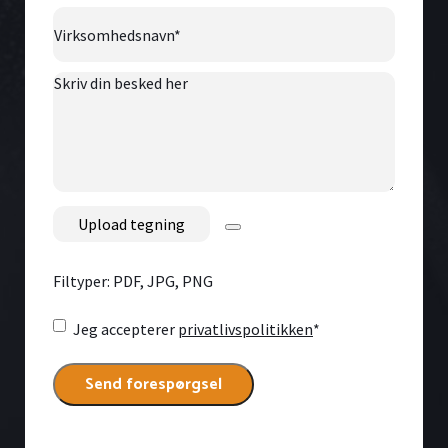
Virksomhedsnavn
*
Skriv
din
besked
her
File
Filtyper: PDF, JPG, PNG
Consent
*
Jeg accepterer
privatlivspolitikken
*