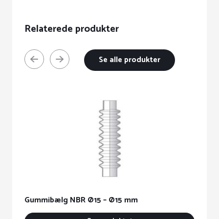
Relaterede produkter
Se alle produkter
Gummibælg NBR Ø15 – Ø15 mm
G