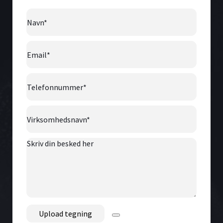
Navn
*
Email
*
Telefonnummer
*
Virksomhedsnavn
*
Skriv
din
besked
her
File