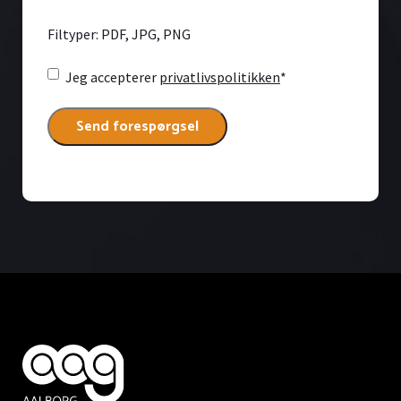
Filtyper: PDF, JPG, PNG
Consent
*
Jeg accepterer
privatlivspolitikken
*