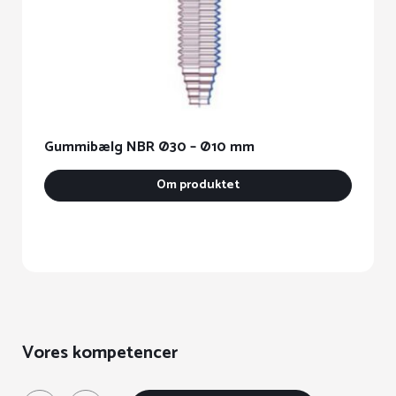
Gummibælg NBR Ø30 – Ø10 mm
G
Om produktet
Vores kompetencer