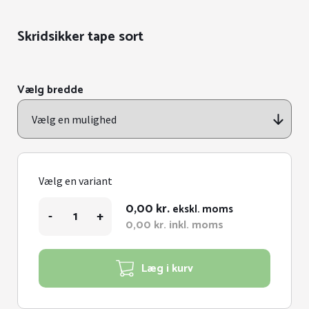
Skridsikker tape sort
Vælg bredde
Vælg en variant
Skridsikker
0,00
kr.
ekskl. moms
-
+
tape
0,00
kr.
inkl. moms
sort
antal
Læg i kurv