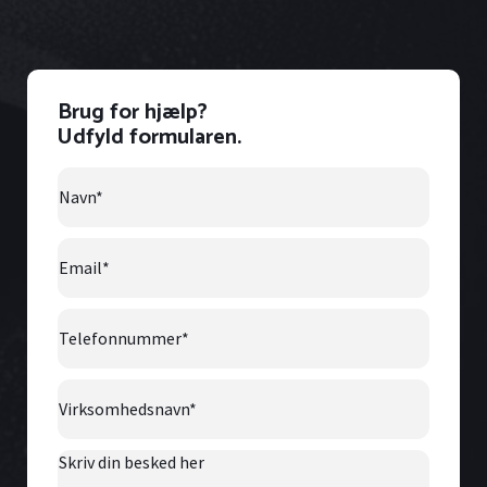
Brug for hjælp?
Udfyld formularen.
Navn
*
Email
*
Telefonnummer
*
Virksomhedsnavn
*
Skriv
din