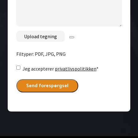
besked
her
File
Filtyper: PDF, JPG, PNG
Consent
*
Jeg accepterer
privatlivspolitikken
*