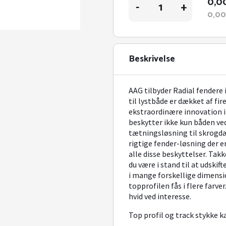
0,0
-
+
fender
0,0
antal
Beskrivelse
AAG tilbyder Radial fendere 
til lystbåde er dækket af f
ekstraordinære innovation i
beskytter ikke kun båden ve
tætningsløsning til skrogdæ
rigtige fender-løsning der 
alle disse beskyttelser. Ta
du være i stand til at udskif
i mange forskellige dimensio
topprofilen fås i flere farver
hvid ved interesse.
Top profil og track stykke k