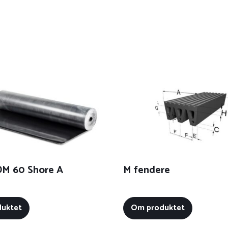
M 60 Shore A
M fendere
uktet
Om produktet