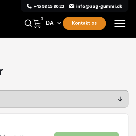
+45 98 15 80 22
info@aag-gummi.dk
0
DA
Kontakt os
r