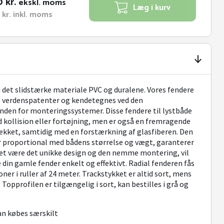
0
kr.
ekskl. moms
Læg i kurv
0
kr.
inkl. moms
i det slidstærke materiale PVC og duralene. Vores fendere
ire verdenspatenter og kendetegnes ved den
nden for monteringssystemer. Disse fendere til lystbåde
d kollision eller fortøjning, men er også en fremragende
kket, samtidig med en forstærkning af glasfiberen. Den
er proportional med bådens størrelse og vægt, garanterer
kket være det unikke design og den nemme montering, vil
te din gamle fender enkelt og effektivt. Radial fenderen fås
ner i ruller af 24 meter. Trackstykket er altid sort, mens
. Topprofilen er tilgængelig i sort, kan bestilles i grå og
an købes særskilt