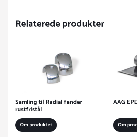
Relaterede produkter
Samling til Radial fender
AAG EPD
rustfristål
Om produktet
Om prod