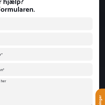
r hjælp?
formularen.
r
*
vn
*