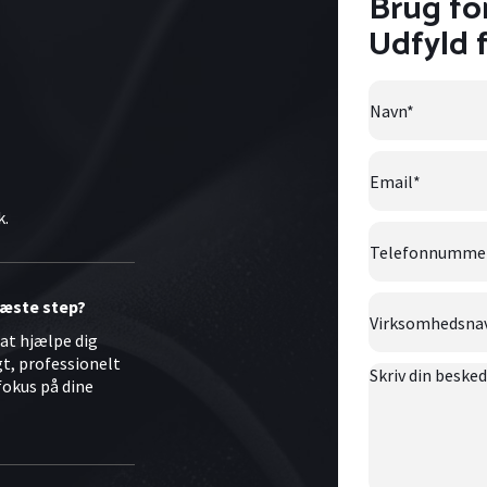
Brug fo
Udfyld 
Navn
*
Email
*
k.
Telefonnumme
Virksomhedsna
 næste step?
l at hjælpe dig
gt, professionelt
Skriv
fokus på dine
din
besked
her