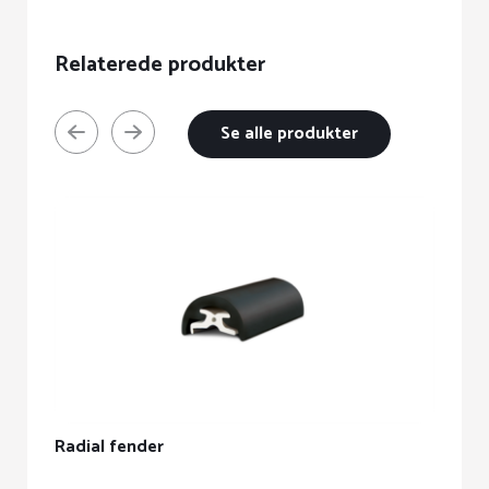
Relaterede produkter
Se alle produkter
Radial fender
A
D