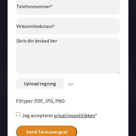
Telefonnummer
*
Virksomhedsnavn
*
Skriv
din
besked
her
File
Filtyper: PDF, JPG, PNG
Consent
*
Jeg accepterer
privatlivspolitikken
*