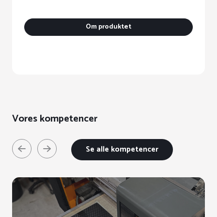
va
h
Om produktet
fl
va
M
k
v
p
va
Vores kompetencer
Se alle kompetencer