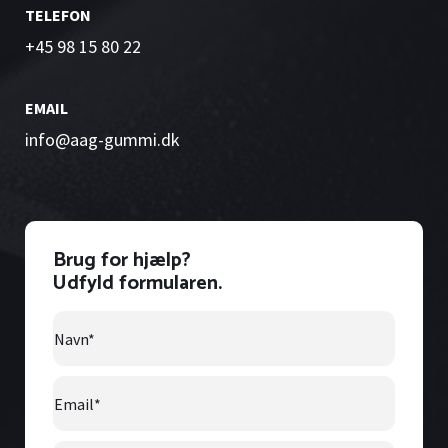
TELEFON
+45 98 15 80 22
EMAIL
info@aag-gummi.dk
Brug for hjælp?
Udfyld formularen.
Navn
*
Email
*