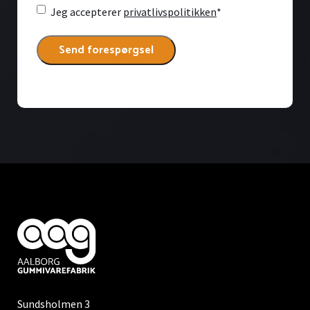
Consent
*
Jeg accepterer
privatlivspolitikken
*
Sundsholmen 3