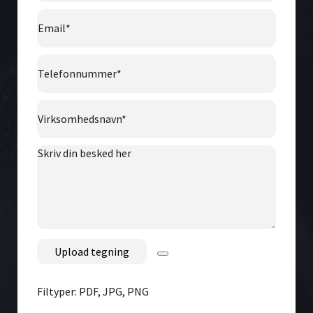
Email
*
Telefonnummer
*
Virksomhedsnavn
*
Skriv
din
besked
her
File
Filtyper: PDF, JPG, PNG