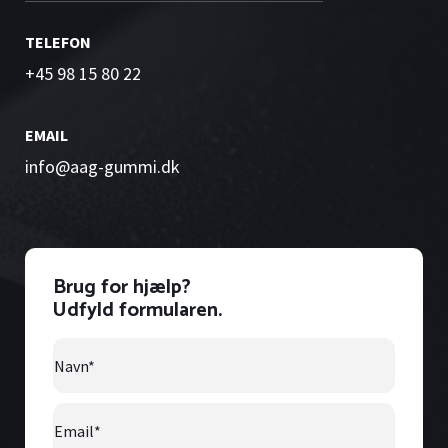
TELEFON
+45 98 15 80 22
EMAIL
info@aag-gummi.dk
Brug for hjælp?
Udfyld formularen.
Navn
*
Email
*