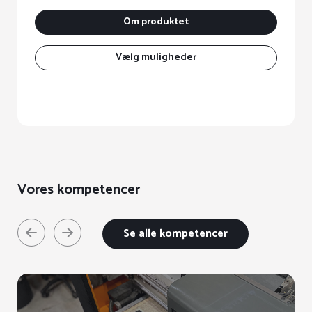
Dette
D
Om produktet
vare
va
har
h
Vælg muligheder
flere
fl
varianter.
va
Mulighederne
M
kan
k
vælges
v
på
p
varesiden
va
Vores kompetencer
Se alle kompetencer