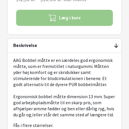
312,50 kr.
til
til
440,00 kr.
550,00 kr.
Læg i kurv
Beskrivelse
AAG Bobbel måtte er en særdeles god ergonomisk
måtte, som er fremstillet i naturgummi. Måtten
yder høj komfort og er skridsikker samt
stimulerende for blodcirkulationen i benene. Et
godt alternativ til de dyrere PUR bobbelmåtter.
Ergonomisk bobbel måtte dimension 13 mm. Super
god arbejdspladsmåtte til en skarp pris, som
afhjælper ømme fødder og ben eller dårlig ryg, hvis
du går og/eller står det samme sted af længere tid.
Fås i flere størrelser.