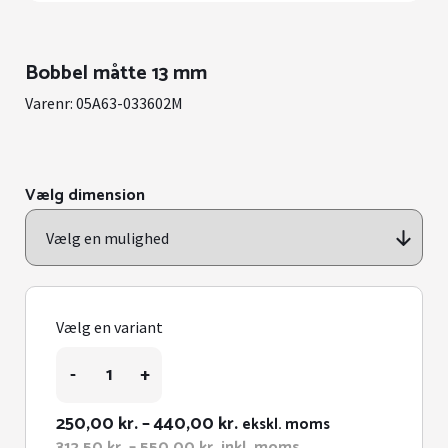
Bobbel måtte 13 mm
Varenr:
05A63-033602M
Vælg dimension
Vælg en variant
Bobbel
-
+
måtte
13
mm
Prisinterval:
250,00
kr.
–
440,00
kr.
ekskl. moms
antal
250,00 kr.
Prisinterval:
312,50
kr.
–
550,00
kr.
inkl. moms