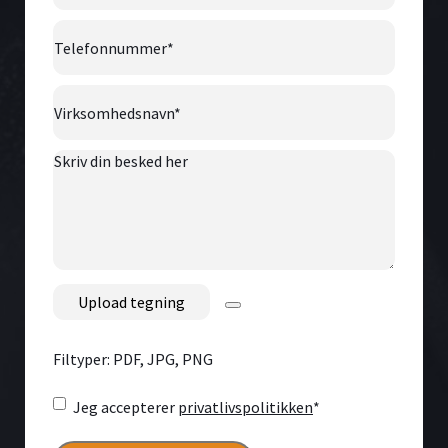
Telefonnummer
*
Virksomhedsnavn
*
Skriv
din
besked
her
File
Filtyper: PDF, JPG, PNG
Consent
*
Jeg accepterer
privatlivspolitikken
*