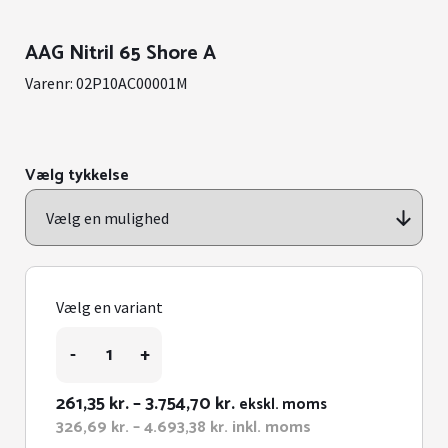
AAG Nitril 65 Shore A
Varenr:
02P10AC00001M
Vælg tykkelse
Vælg en variant
AAG
-
+
Nitril
65
Shore
Prisinterval:
261,35
kr.
–
3.754,70
kr.
ekskl. moms
A
261,35 kr.
Prisinterval:
326,69
kr.
–
4.693,38
kr.
inkl. moms
antal
326,69 kr.