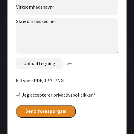
Virksomhedsnavn
*
Skriv
din
besked
her
File
Filtyper: PDF, JPG, PNG
Consent
*
Jeg accepterer
privatlivspolitikken
*