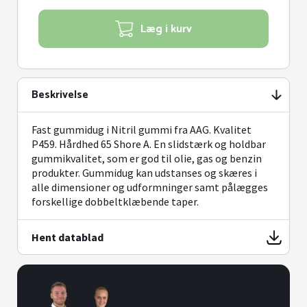
til
til
3.754,70 kr.
4.693,38 kr.
Læg i kurv
Beskrivelse
Fast gummidug i Nitril gummi fra AAG. Kvalitet
P459. Hårdhed 65 Shore A. En slidstærk og holdbar
gummikvalitet, som er god til olie, gas og benzin
produkter. Gummidug kan udstanses og skæres i
alle dimensioner og udformninger samt pålægges
forskellige dobbeltklæbende taper.
Hent datablad