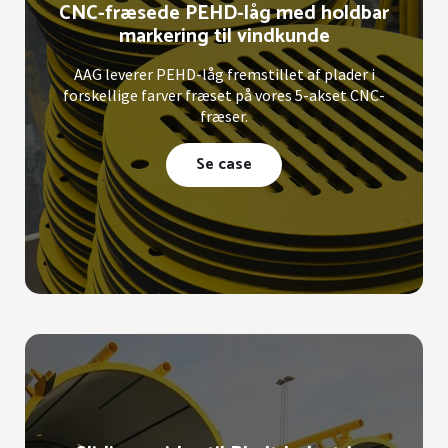
CNC-fræsede PEHD-låg med holdbar
markering til vindkunde
AAG leverer PEHD-låg fremstillet af plader i
forskellige farver fræset på vores 5-akset CNC-
fræser.
Se case