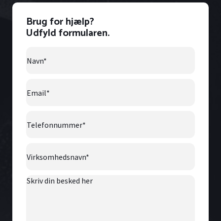
Brug for hjælp?
Udfyld formularen.
Navn
*
Email
*
Telefonnummer
*
Virksomhedsnavn
*
Skriv
din
besked
her