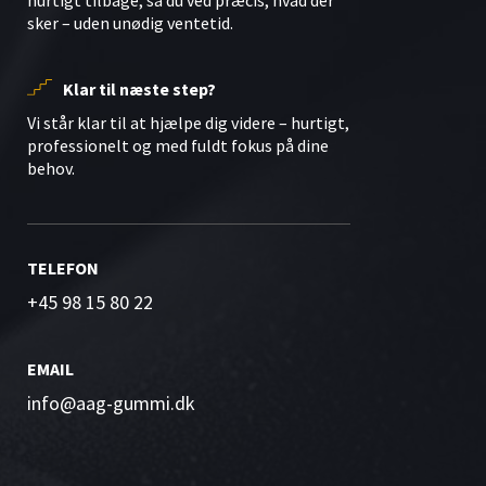
hurtigt tilbage, så du ved præcis, hvad der
sker – uden unødig ventetid.
Klar til næste step?
Vi står klar til at hjælpe dig videre – hurtigt,
professionelt og med fuldt fokus på dine
behov.
TELEFON
+45 98 15 80 22
EMAIL
info@aag-gummi.dk