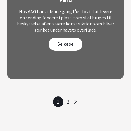
vand
Hos AAG har vi denne gang fået lov til at levere
en sending fendere i plast, som skal bruges til
beskyttelse af en større konstruktion som bliver
sænket under havets overflade.
Se case
1
2
>