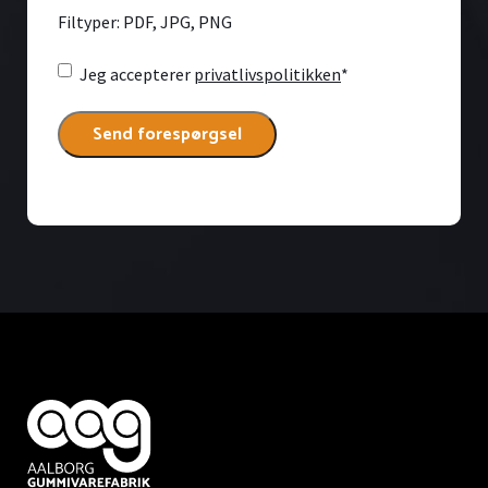
Filtyper: PDF, JPG, PNG
Consent
*
Jeg accepterer
privatlivspolitikken
*