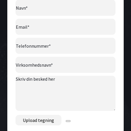
Navn
*
Email
*
Telefonnummer
*
Virksomhedsnavn
*
Skriv
din
besked
her
File