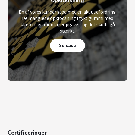
opklodsning
En af vores kunder stod med en akut udfordring.
De manglede opklodsning i tykt gummi med
klæb til en montageopgave – og det skulle gå
stærkt.
Se case
Certificeringer