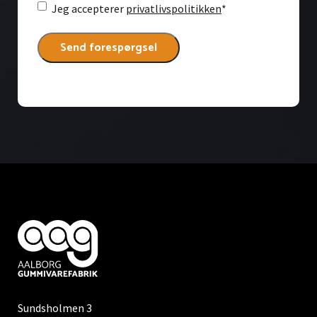
Consent
*
Jeg accepterer
privatlivspolitikken
*
Sundsholmen 3