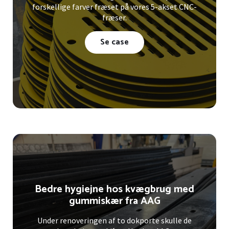
forskellige farver fræset på vores 5-akset CNC-
fræser.
Se case
Bedre hygiejne hos kvægbrug med
gummiskær fra AAG
Under renoveringen af to dokporte skulle de