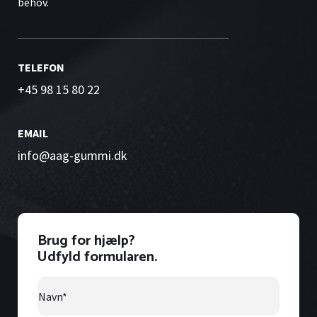
behov.
TELEFON
+45 98 15 80 22
EMAIL
info@aag-gummi.dk
Brug for hjælp?
Udfyld formularen.
Navn
*