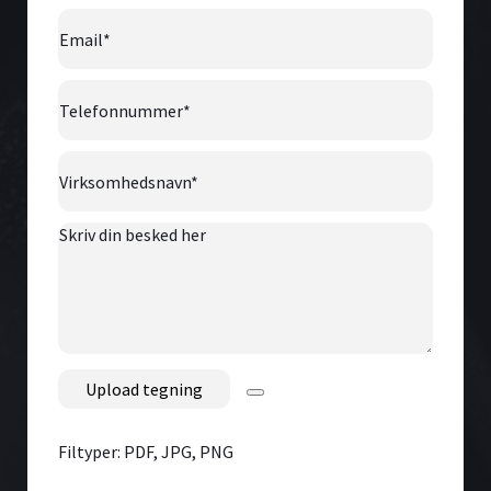
Email
*
Telefonnummer
*
Virksomhedsnavn
*
Skriv
din
besked
her
File
Filtyper: PDF, JPG, PNG