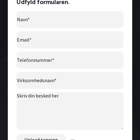
Udfyld formularen.
Navn
*
Email
*
Telefonnummer
*
Virksomhedsnavn
*
Skriv
din
besked
her
File