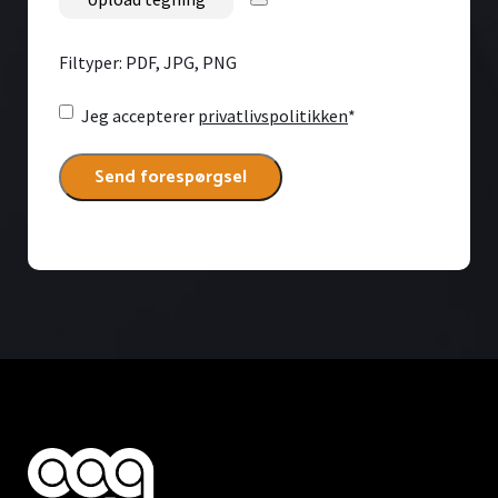
Filtyper: PDF, JPG, PNG
Consent
*
Jeg accepterer
privatlivspolitikken
*