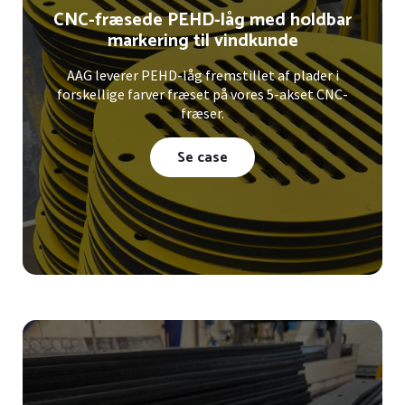
CNC-fræsede PEHD-låg med holdbar
markering til vindkunde
AAG leverer PEHD-låg fremstillet af plader i
forskellige farver fræset på vores 5-akset CNC-
fræser.
Se case