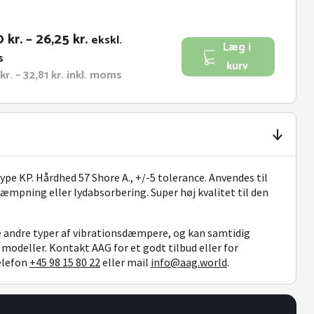
Prisinterval:
0
kr.
–
26,25
kr.
ekskl.
Læg i
19,00 kr.
s
kurv
til
Prisinterval:
kr.
–
32,81
kr.
inkl. moms
23,75 kr.
26,25 kr.
til
32,81 kr.
pe KP. Hårdhed 57 Shore A., +/-5 tolerance. Anvendes til
pning eller lydabsorbering. Super høj kvalitet til den
 andre typer af vibrationsdæmpere, og kan samtidig
 modeller. Kontakt AAG for et godt tilbud eller for
elefon
+45 98 15 80 22
eller mail
info@aag.world
.