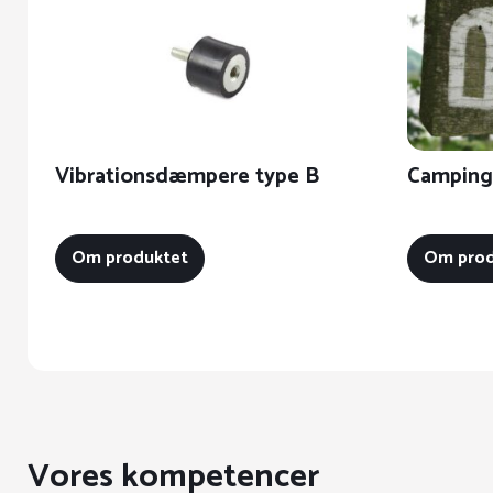
Vibrationsdæmpere type B
Campingv
Om produktet
Om prod
Vores kompetencer