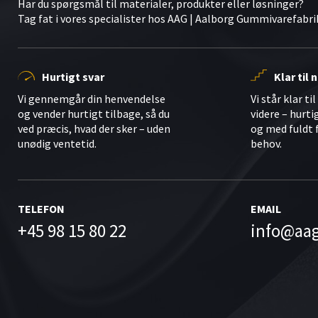
Har du spørgsmål til materialer, produkter eller løsninger?
Tag fat i vores specialister hos AAG | Aalborg Gummivarefabri
Hurtigt svar
Klar til
Vi gennemgår din henvendelse
Vi står klar ti
og vender hurtigt tilbage, så du
videre – hurti
ved præcis, hvad der sker – uden
og med fuldt 
unødig ventetid.
behov.
TELEFON
EMAIL
+45 98 15 80 22
info@aa