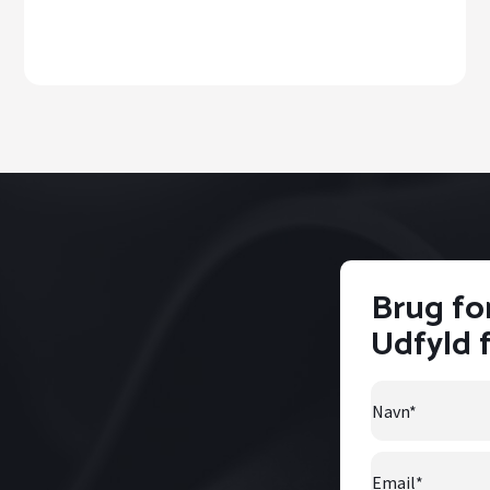
Brug fo
Udfyld 
Navn
*
Email
*