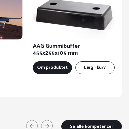
AAG Gummibuffer
A
455x255x105 mm
Om produktet
Læg i kurv
Se alle kompetencer