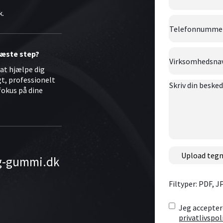
k.
Telefonnumme
Virksomhedsna
 næste step?
l at hjælpe dig
gt, professionelt
Skriv
fokus på dine
din
besked
her
File
g-gummi.dk
Filtyper: PDF, 
Consent
*
Jeg accepter
privatlivspol