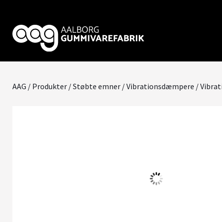
AAG
/
Produkter
/
Støbte emner
/
Vibrationsdæmpere
/ Vibra