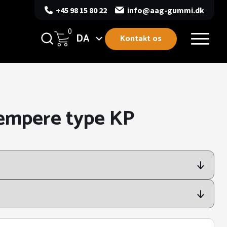
+45 98 15 80 22
info@aag-gummi.dk
0
DA
Kontakt os
æmpere type KP