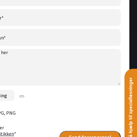
r
*
vn
*
Få hjælp til specialløsninger
JPG, PNG
er
itikken
*