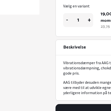
Vælg en variant
19,0
Vibrationsdæmpere
-
+
mom
type
KP
23,75
antal
Beskrivelse
Vibrationsdæmper fra AAG ty
vibrationsdæmpning, chokdæm
gode pris.
AAG tilbyder desuden mange
være med til at udvikle egne
yderligere information på t