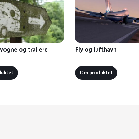
ogne og trailere
Fly og lufthavn
uktet
Om produktet