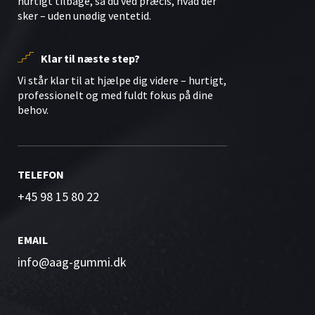
hurtigt tilbage, så du ved præcis, hvad der
sker – uden unødig ventetid.
Klar til næste step?
Vi står klar til at hjælpe dig videre – hurtigt,
professionelt og med fuldt fokus på dine
behov.
TELEFON
+45 98 15 80 22
EMAIL
info@aag-gummi.dk