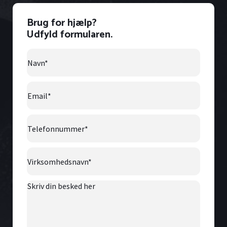
Brug for hjælp?
Udfyld formularen.
Navn
*
Email
*
Telefonnummer
*
Virksomhedsnavn
*
Skriv
din
besked
her