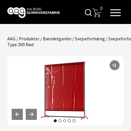
0
AAG
/
Produkter
/
Bændelgardin
/
Svejseforhæng
/ Svejsefor
Type 200 Rød